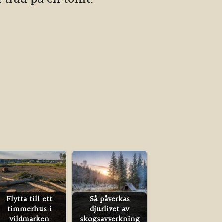
Flytta till ett
Så påverkas
timmerhus i
djurlivet av
vildmarken
skogsavverkning