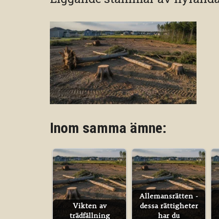
Inom samma ämne:
Allemansrätten -
Vikten av
dessa rättigheter
trädfällning
har du