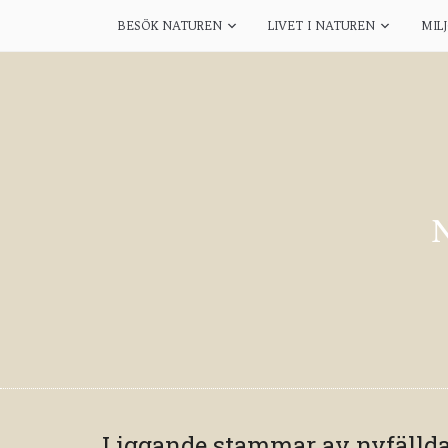
BESÖK NATUREN
LIVET I NATUREN
MIL
Liggande stammar av nyfällda t