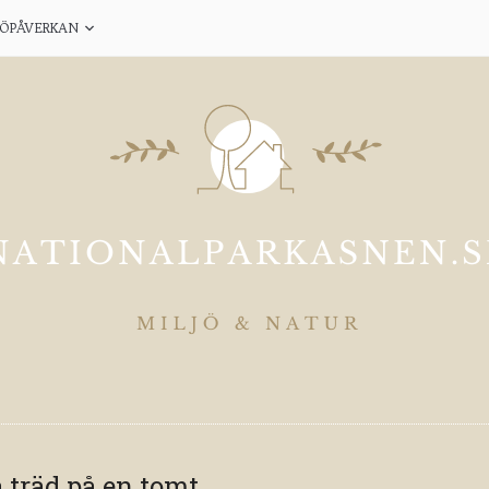
JÖPÅVERKAN
räd på en tomt.